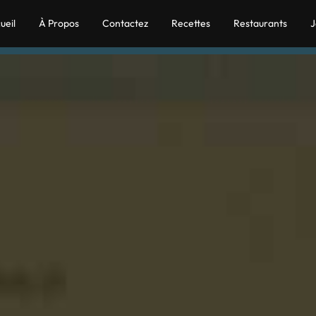
ueil
À Propos
Contactez
Recettes
Restaurants
J