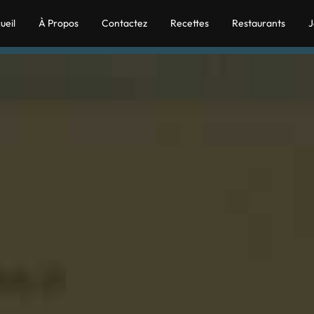
ueil
À Propos
Contactez
Recettes
Restaurants
J